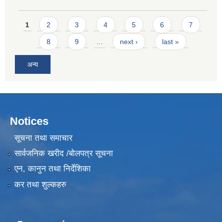
Pages
1
2
3
4
5
6
7
8
9
…
next ›
last »
अन्य
Notices
सूचना तथा समाचार
सार्वजनिक खरीद /बोलपत्र सूचना
एन, कानुन तथा निर्देशिका
कर तथा शुल्कहरु