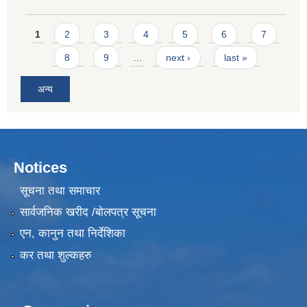
Pages
1
2
3
4
5
6
7
8
9
…
next ›
last »
अन्य
Notices
सूचना तथा समाचार
सार्वजनिक खरीद /बोलपत्र सूचना
एन, कानुन तथा निर्देशिका
कर तथा शुल्कहरु