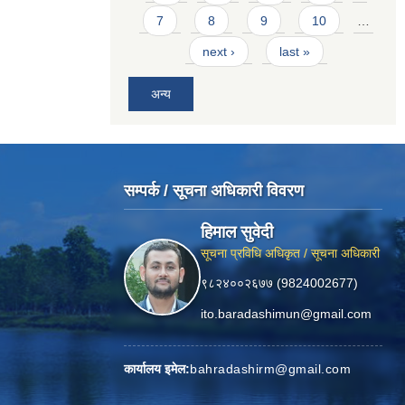
7
8
9
10
…
next ›
last »
अन्य
सम्पर्क / सूचना अधिकारी विवरण
हिमाल सुवेदी
सूचना प्रविधि अधिकृत / सूचना अधिकारी
९८२४००२६७७ (9824002677)
ito.baradashimun@gmail.com
कार्यालय इमेल:
bahradashirm@gmail.com