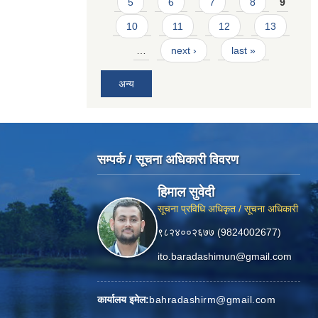
5
6
7
8
9
10
11
12
13
…
next ›
last »
अन्य
सम्पर्क / सूचना अधिकारी विवरण
हिमाल सुवेदी
सूचना प्रविधि अधिकृत / सूचना अधिकारी
९८२४००२६७७ (9824002677)
ito.baradashimun@gmail.com
कार्यालय इमेल:
bahradashirm@gmail.com