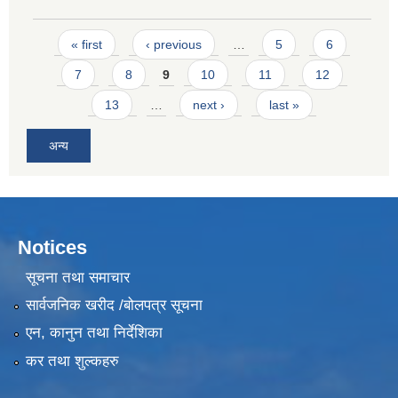
Pages
« first
‹ previous
…
5
6
7
8
9
10
11
12
13
…
next ›
last »
अन्य
Notices
सूचना तथा समाचार
सार्वजनिक खरीद /बोलपत्र सूचना
एन, कानुन तथा निर्देशिका
कर तथा शुल्कहरु