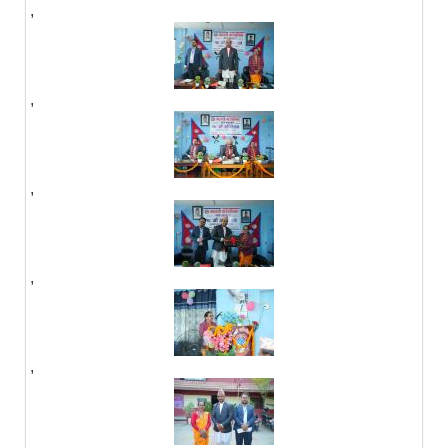
,
,
,
,
,