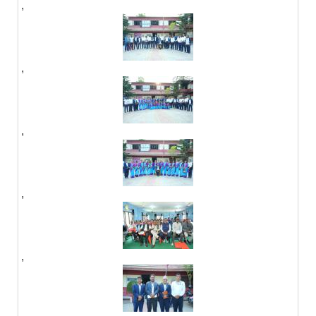
,
,
,
,
,