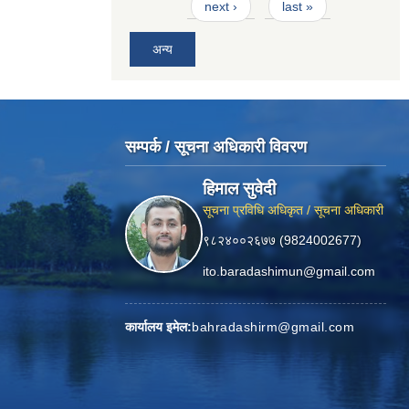
next ›
last »
अन्य
सम्पर्क / सूचना अधिकारी विवरण
हिमाल सुवेदी
सूचना प्रविधि अधिकृत / सूचना अधिकारी
९८२४००२६७७ (9824002677)
ito.baradashimun@gmail.com
कार्यालय इमेल:
bahradashirm@gmail.com