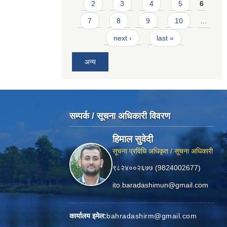
2
3
4
5
6
7
8
9
10
…
next ›
last »
अन्य
सम्पर्क / सूचना अधिकारी विवरण
हिमाल सुवेदी
सूचना प्रविधि अधिकृत / सूचना अधिकारी
९८२४००२६७७ (9824002677)
ito.baradashimun@gmail.com
कार्यालय इमेल:
bahradashirm@gmail.com